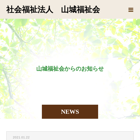
社会福祉法人 山城福祉会
山
城
福
祉
会
か
ら
の
お
知
ら
せ
で
す
NEWS
2021.01.22