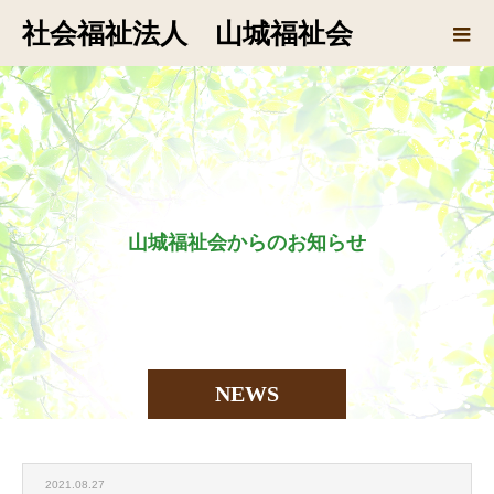
社会福祉法人 山城福祉会
山
城
福
祉
会
か
ら
の
お
知
ら
せ
で
す
NEWS
2021.08.27