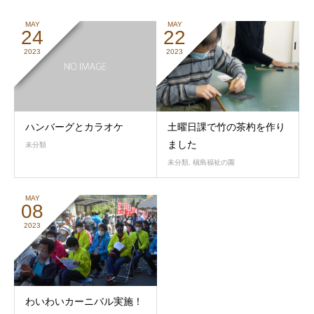
MAY
MAY
24
22
2023
2023
ハンバーグとカラオケ
土曜日課で竹の茶杓を作り
ました
未分類
未分類
,
槇島福祉の園
MAY
08
2023
わいわいカーニバル実施！