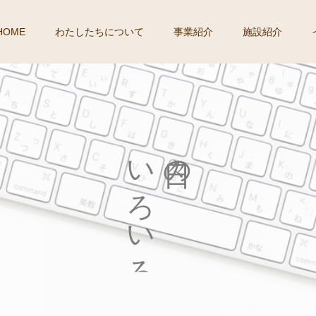
HOME
わたしたちについて
事業紹介
施設紹介
い
の
ろ
い
ろ