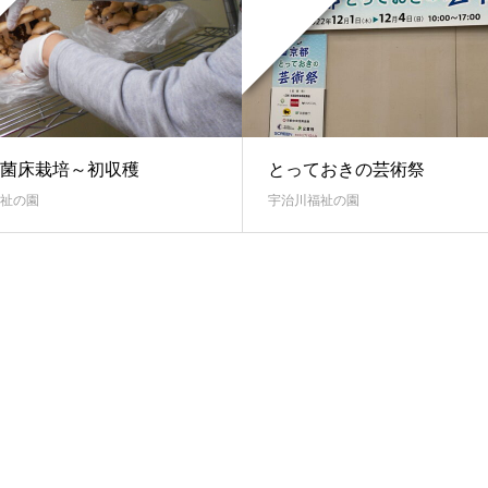
菌床栽培～初収穫
とっておきの芸術祭
祉の園
宇治川福祉の園