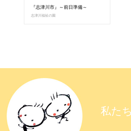
『志津川市』～前日準備～
志津川福祉の園
私たち