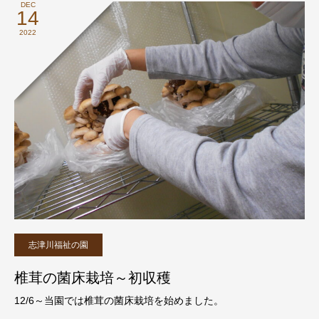
DEC
14
2022
志津川福祉の園
椎茸の菌床栽培～初収穫
12/6～当園では椎茸の菌床栽培を始めました。