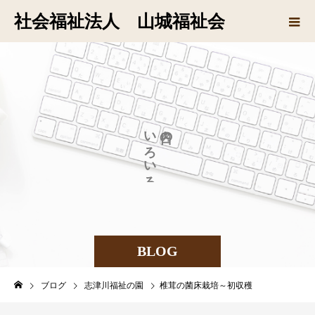
社会福祉法人 山城福祉会
い
の
ろ
い
ろ
BLOG
ブログ
志津川福祉の園
椎茸の菌床栽培～初収穫