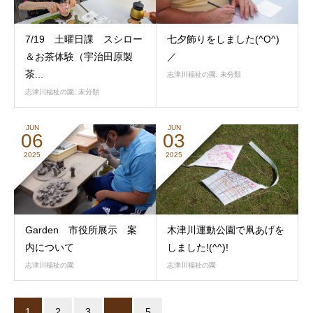
7/19 土曜日課 スシロー
七夕飾りをしました(^O^)
＆お茶体験（宇治田原製
／
茶...
志津川福祉の園
,
未分類
志津川福祉の園
,
未分類
JUN
JUN
06
03
2025
2025
Garden 市役所展示 案
木津川運動公園で凧あげを
内について
しました!(^^)!
志津川福祉の園
志津川福祉の園
1
2
3
…
5