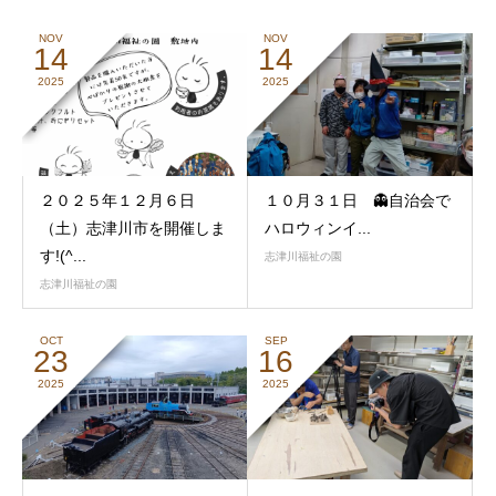
NOV
NOV
14
14
2025
2025
２０２５年１２月６日
１０月３１日 👻自治会で
（土）志津川市を開催しま
ハロウィンイ...
す!(^...
志津川福祉の園
志津川福祉の園
OCT
SEP
23
16
2025
2025