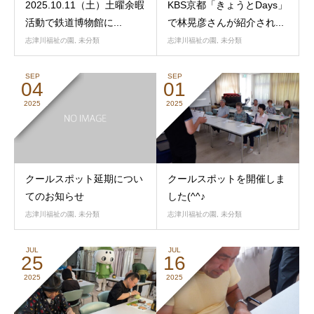
2025.10.11（土）土曜余暇
KBS京都「きょうとDays」
活動で鉄道博物館に...
で林晃彦さんが紹介され...
志津川福祉の園
,
未分類
志津川福祉の園
,
未分類
SEP
SEP
04
01
2025
2025
クールスポット延期につい
クールスポットを開催しま
てのお知らせ
した(^^♪
志津川福祉の園
,
未分類
志津川福祉の園
,
未分類
JUL
JUL
25
16
2025
2025