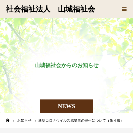
社会福祉法人 山城福祉会
山
城
福
祉
会
か
ら
の
お
知
ら
せ
で
す
NEWS
お知らせ
新型コロナウイルス感染者の発生について（第４報）