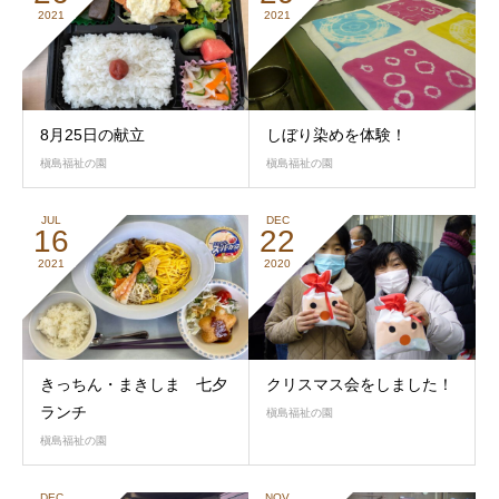
2021
2021
8月25日の献立
しぼり染めを体験！
槇島福祉の園
槇島福祉の園
JUL
DEC
16
22
2021
2020
きっちん・まきしま 七夕
クリスマス会をしました！
ランチ
槇島福祉の園
槇島福祉の園
DEC
NOV