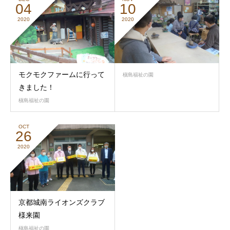
04
10
2020
2020
モクモクファームに行って
槇島福祉の園
きました！
槇島福祉の園
OCT
26
2020
京都城南ライオンズクラブ
様来園
槇島福祉の園