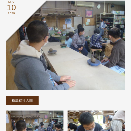
NOV
10
2020
槇島福祉の園