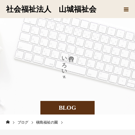
社会福祉法人 山城福祉会
い
の
ろ
い
ろ
BLOG
ブログ
槇島福祉の園