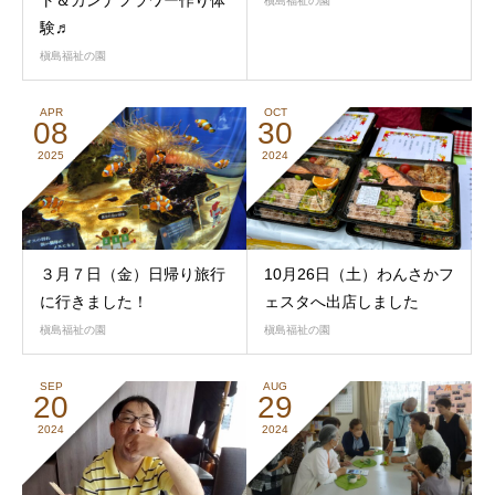
槇島福祉の園
験♬
槇島福祉の園
APR
OCT
08
30
2025
2024
３月７日（金）日帰り旅行
10月26日（土）わんさかフ
に行きました！
ェスタへ出店しました
槇島福祉の園
槇島福祉の園
SEP
AUG
20
29
2024
2024