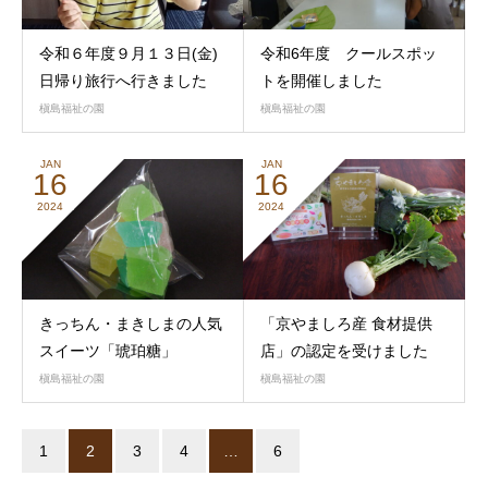
令和６年度９月１３日(金)
令和6年度 クールスポッ
日帰り旅行へ行きました
トを開催しました
槇島福祉の園
槇島福祉の園
JAN
JAN
16
16
2024
2024
きっちん・まきしまの人気
「京やましろ産 食材提供
スイーツ「琥珀糖」
店」の認定を受けました
槇島福祉の園
槇島福祉の園
1
2
3
4
…
6