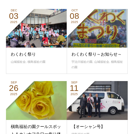
DEC
OCT
03
08
2025
2025
わくわく祭り
わくわく祭り～お知らせ～
山城福祉会
,
槇島福祉の園
宇治川福祉の園
,
山城福祉会
,
槇島福祉
の園
SEP
SEP
26
11
2025
2025
槇島福祉の園クールスポッ
【オーシャン号】
ト＆カンナフラワー作り体