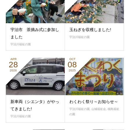
宇治市 茶摘み式に参加し
玉ねぎを収穫しました!
ました
宇治川福祉の園
宇治川福祉の園
APR
OCT
28
08
2026
2025
新車両（シエンタ）がやっ
わくわく祭り～お知らせ～
てきました!
宇治川福祉の園
,
山城福祉会
,
槇島福祉
の園
宇治川福祉の園