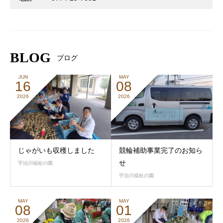
BLOG
ブログ
JUN
MAY
16
08
2026
2026
じゃがいも収穫しました
競輪補助事業完了のお知ら
せ
宇治川福祉の園
宇治川福祉の園
MAY
MAY
08
01
2026
2026