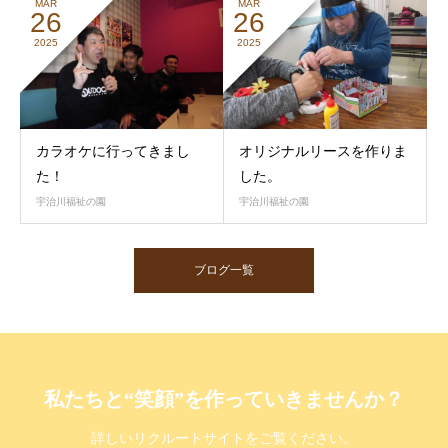
MAR
MAR
26
26
2025
2025
カラオケに行ってきまし
オリジナルリースを作りま
た！
した。
宇治川福祉の園
宇治川福祉の園
ブログ一覧
私たちと“笑顔”を作っていきませんか？
詳しいリクルートサイトをご覧ください。