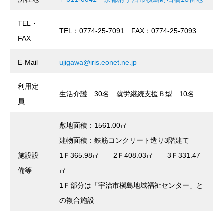
TEL・
TEL：0774-25-7091 FAX：0774-25-7093
FAX
E-Mail
ujigawa@iris.eonet.ne.jp
利用定
生活介護 30名 就労継続支援Ｂ型 10名
員
敷地面積：1561.00㎡
建物面積：鉄筋コンクリート造り3階建て
施設設
1Ｆ365.98㎡ 2Ｆ408.03㎡ 3Ｆ331.47
備等
㎡
1Ｆ部分は「宇治市槇島地域福祉センター」と
の複合施設