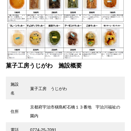
菓子工房うじがわ 施設概要
施設
菓子工房 うじがわ
名
京都府宇治市槇島町石橋１３番地 宇治川福祉の
住所
園内
電話
0774-25-7091