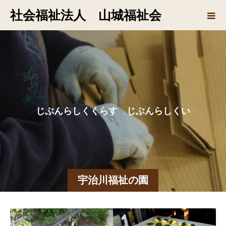
社会福祉法人 山城福祉会
じ
ぶ
ん
ら
し
く
く
ら
す
じ
ぶ
ん
ら
し
く
い
き
る
宇治川福祉の園