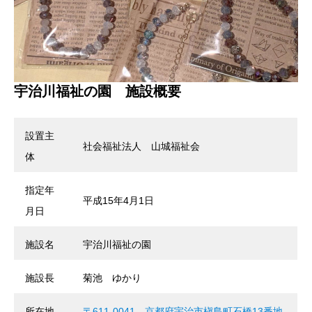
宇治川福祉の園 施設概要
設置主
社会福祉法人 山城福祉会
体
指定年
平成15年4月1日
月日
施設名
宇治川福祉の園
施設長
菊池 ゆかり
所在地
〒611-0041 京都府宇治市槇島町石橋13番地