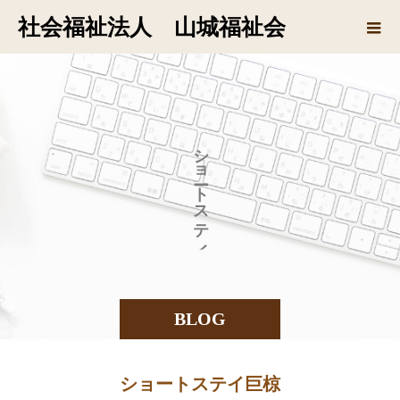
社会福祉法人 山城福祉会
シ
ョ
ト
ス
テ
イ
BLOG
ショートステイ巨椋