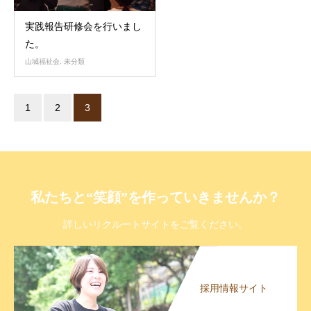
実践報告研修会を行いまし
た。
山城福祉会
,
未分類
1
2
3
私たちと“笑顔”を作っていきませんか？
詳しいリクルートサイトをご覧ください。
採用情報サイト