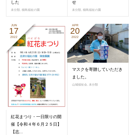
した
せ
未分類
,
槇島福祉の園
未分類
,
槇島福祉の園
JUN
APR
17
20
2022
2022
マスクを寄贈していただき
ました。
山城福祉会
,
未分類
紅花まつり・一日限りの開
催【令和４年６月２５日】
【志...