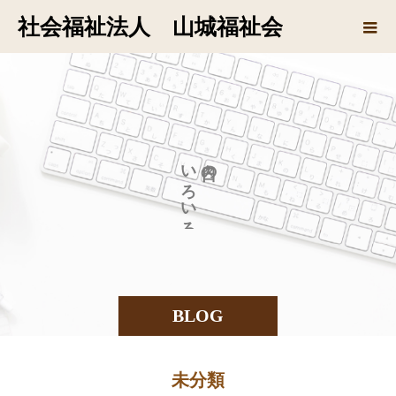
社会福祉法人 山城福祉会
い
の
ろ
い
ろ
BLOG
未分類