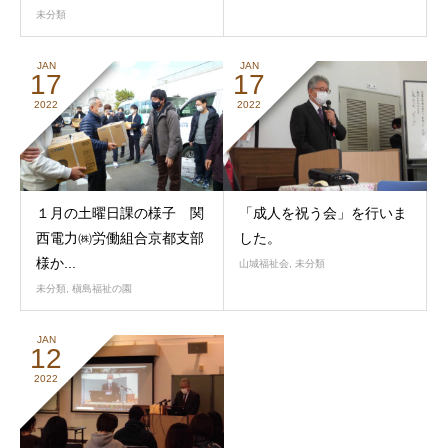
未分類
JAN
JAN
17
17
2022
2022
１月の土曜日課の様子 関
「成人を祝う会」を行いま
西電力㈱労働組合京都支部
した。
様か...
山城福祉会
,
未分類
未分類
,
槇島福祉の園
JAN
12
2022