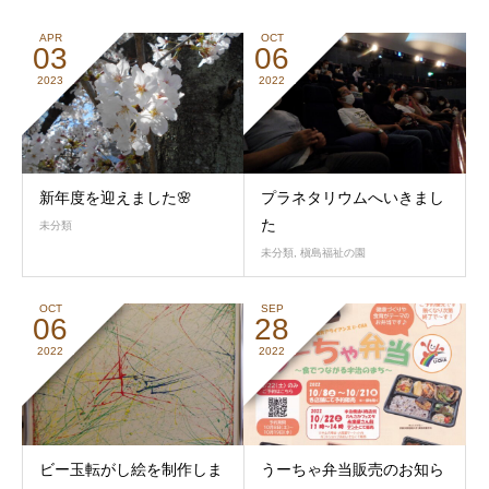
APR
OCT
03
06
2023
2022
新年度を迎えました🌸
プラネタリウムへいきまし
た
未分類
未分類
,
槇島福祉の園
OCT
SEP
06
28
2022
2022
ビー玉転がし絵を制作しま
うーちゃ弁当販売のお知ら