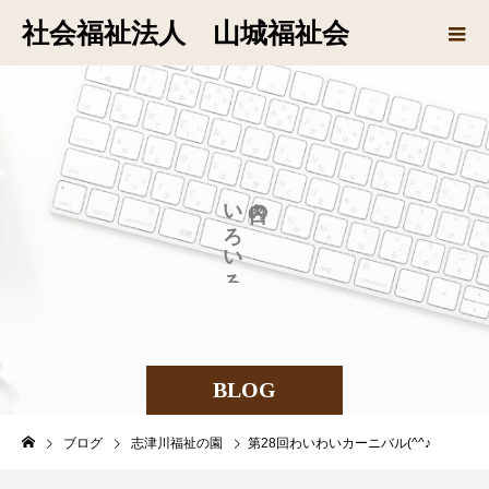
社会福祉法人 山城福祉会
い
の
ろ
い
ろ
BLOG
ブログ
志津川福祉の園
第28回わいわいカーニバル(^^♪